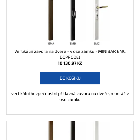
o
j
d
í
u
t
k
?
t
ů
Vertikální závora na dveře - v ose zámku - MINIBAR EMC
DOPRODEJ
HLEDAT
10 130,97 Kč
DO KOŠÍKU
D
vertikální bezpečnostní přídavná závora na dveře, montáž v
o
ose zámku
p
o
r
u
č
u