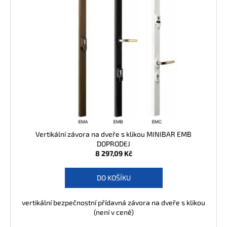
j
e
m
e
Vertikální závora na dveře s klikou MINIBAR EMB
DOPRODEJ
8 297,09 Kč
DO KOŠÍKU
vertikální bezpečnostní přídavná závora na dveře s klikou
(není v ceně)