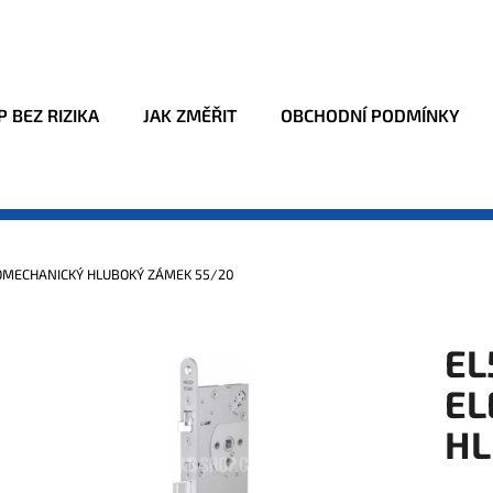
Co potřebujete najít?
 BEZ RIZIKA
JAK ZMĚŘIT
OBCHODNÍ PODMÍNKY
HLEDAT
OMECHANICKÝ HLUBOKÝ ZÁMEK 55/20
Doporučujeme
EL
EL
HL