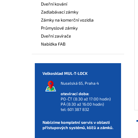
Dveřní kování
Zadlabávací zámky
Zámky na komerční vozidla
Průmyslové zámky
Dveřní zavírače
Nabídka FAB
Velkosklad MUL-T-LOCK
Nuselská 65, Praha 4
otevírací doba:
PO-ČT (8:30 až 17:00 hodin)
PÁ (8:30 až 16:00 hodin)
tel:
601 387 832
Nabízíme kompletní servis v oblasti
přístupových systémů, klíčů a zámků.