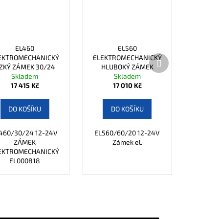
EL460
EL560
EKTROMECHANICKÝ
ELEKTROMECHANICKÝ
Další
ZKÝ ZÁMEK 30/24
HLUBOKÝ ZÁMEK
produkt
Skladem
Skladem
60/20
17 415 Kč
17 010 Kč
DO KOŠÍKU
DO KOŠÍKU
460/30/24 12-24V
EL560/60/20 12-24V
ZÁMEK
Zámek el.
EKTROMECHANICKÝ
EL000818