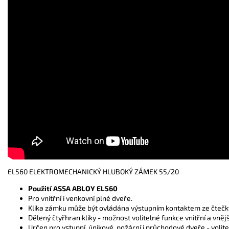
EL560 ELEKTROMECHANICKÝ HLUBOKÝ ZÁMEK 55/20
Použití ASSA ABLOY EL560
Pro vnitřní i venkovní plné dveře.
Klika zámku může být ovládána výstupním kontaktem ze čtečky 
Dělený čtyřhran kliky - možnost volitelné funkce vnitřní a vnější
Určen pro vstupní, únikové, požární i průchodové dveře - volit