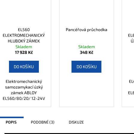
EL560
Pancéřová průchodka
ELEKTROMECHANICKÝ
EL
HLUBOKÝ ZÁMEK
Ú
Skladem
80/20
Skladem
17 928 Kč
348 Kč
DO KOŠÍKU
DO KOŠÍKU
Elektromechanický
EL
samozamykací úzký
zámek ABLOY
EL
EL560/80/20/ 12-24V
POPIS
PODOBNÉ (3)
DISKUZE