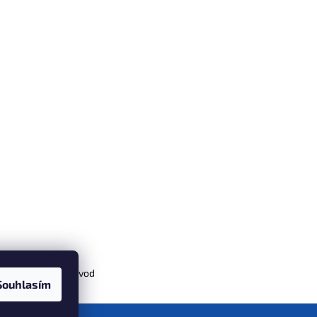
 z 9 na 8 mm a návod
Souhlasím