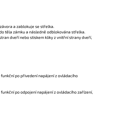
ávora a zablokuje se střelka.
 do těla zámku a následně odblokována střelka.
an dveří nebo stiskem kliky z vnitřní strany dveří,
je funkční po přivedení napájení z ovládacího
je funkční po odpojení napájení z ovládacího zařízení,