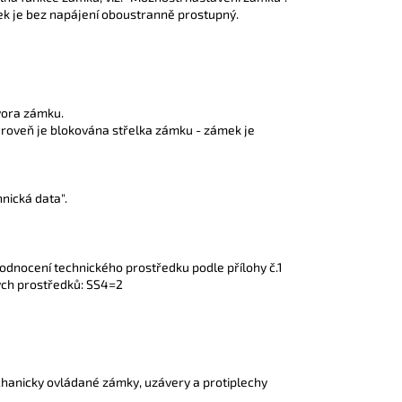
mek je bez napájení oboustranně prostupný.
vora zámku.
roveň je blokována střelka zámku - zámek je
hnická data".
odnocení technického prostředku podle přílohy č.1
kých prostředků: SS4=2
hanicky ovládané zámky, uzávery a protiplechy