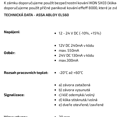
K zámku doporučujeme použít bezpečnostní kování IKON SX03 (klika-k
doporučujeme použít příčné panikové kování effeff 8000, které je z
TECHNICKÁ DATA - ASSA ABLOY EL560
Napájení:
12 - 24 V DC (-10%, +15%)
12V DC 240mA v klidu
max. 550mA
Odběr:
24V DC 130mA v klidu
max.300mA
Rozsah pracovních teplot:
-20°C až +60°C
a) závora zatažená
b) závora vysunutá
Signalizace:
c) klíč odemyká/volný
d) klika stisknutá/volná
e) dveře otevřené/zavřené
Výsuv závory:
20 mm