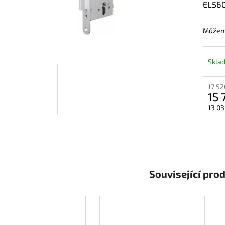
EL560
Můžeme
Skla
17 52
15 
13 03
Měrn
cena:
Související pro