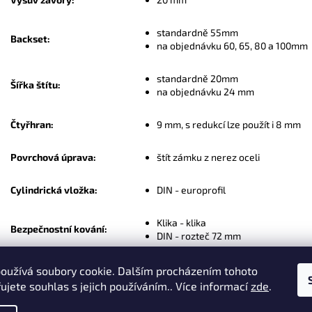
standardně 55mm
Backset:
na objednávku 60, 65, 80 a 100mm
standardně 20mm
Šířka štítu:
na objednávku 24 mm
Čtyřhran:
9 mm, s redukcí lze použít i 8 mm
Povrchová úprava:
štít zámku z nerez oceli
Cylindrická vložka:
DIN - europrofil
Klika - klika
Bezpečnostní kování:
DIN - rozteč 72 mm
Balení obsahuje:
zámek, upevňovací šrouby, redukce
oužívá soubory cookie. Dalším procházením tohoto
ujete souhlas s jejich používáním.. Více informací
zde
.