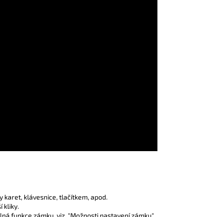
karet, klávesnice, tlačítkem, apod.
 kliky.
elná funkce zámku, viz. "Možnosti nastavení zámku".