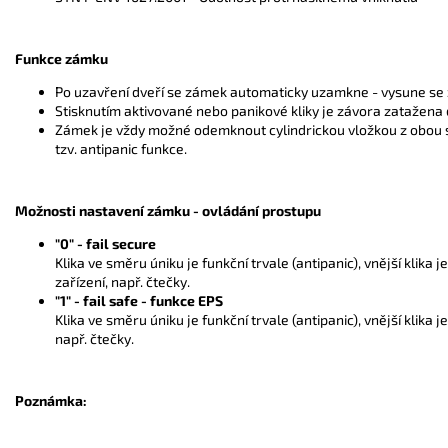
Funkce zámku
Po uzavření dveří se zámek automaticky uzamkne - vysune se z
Stisknutím aktivované nebo panikové kliky je závora zatažena
Zámek je vždy možné odemknout cylindrickou vložkou z obou str
tzv. antipanic funkce.
Možnosti nastavení zámku - ovládání prostupu
"0" - fail secure
Klika ve směru úniku je funkční trvale (antipanic), vnější klika 
zařízení, např. čtečky.
"1" - fail safe - funkce EPS
Klika ve směru úniku je funkční trvale (antipanic), vnější klika 
např. čtečky.
Poznámka: