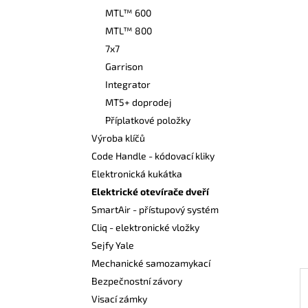
n
MTL™ 600
í
MTL™ 800
p
7x7
a
Garrison
n
Integrator
e
MT5+ doprodej
l
Příplatkové položky
Výroba klíčů
Code Handle - kódovací kliky
Elektronická kukátka
Elektrické otevírače dveří
SmartAir - přístupový systém
Cliq - elektronické vložky
Sejfy Yale
Mechanické samozamykací
Bezpečnostní závory
Visací zámky