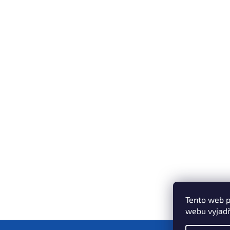
Tento web p
webu vyjadř