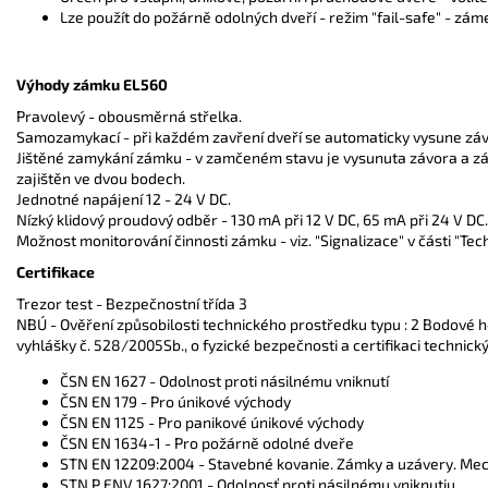
Lze použít do požárně odolných dveří - režim "fail-safe" - zá
Výhody zámku EL560
Pravolevý - obousměrná střelka.
Samozamykací - při každém zavření dveří se automaticky vysune zá
Jištěné zamykání zámku - v zamčeném stavu je vysunuta závora a zá
zajištěn ve dvou bodech.
Jednotné napájení 12 - 24 V DC.
Nízký klidový proudový odběr - 130 mA při 12 V DC, 65 mA při 24 V DC.
Možnost monitorování činnosti zámku - viz. "Signalizace" v části "Tec
Certifikace
Trezor test - Bezpečnostní třída 3
NBÚ - Ověření způsobilosti technického prostředku typu : 2 Bodové h
vyhlášky č. 528/2005Sb., o fyzické bezpečnosti a certifikaci technic
ČSN EN 1627 - Odolnost proti násilnému vniknutí
ČSN EN 179 - Pro únikové východy
ČSN EN 1125 - Pro panikové únikové východy
ČSN EN 1634-1 - Pro požárně odolné dveře
STN EN 12209:2004 - Stavebné kovanie. Zámky a uzávery. Mec
STN P ENV 1627:2001 - Odolnosť proti násilnému vniknutiu