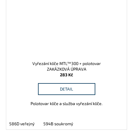
Vyřezání klíče MTL™300 + polotovar
ZAKÁZKOVÁ ÚPRAVA
283 Kč
DETAIL
Polotovar klíče a služba vyřezání klíče.
586D veřejný
594B soukromý