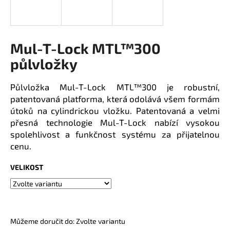
j
í
t
Mul-T-Lock MTL™300
?
půlvložky
Půlvložka Mul-T-Lock MTL™300 je robustní,
HLEDAT
patentovaná platforma, která odolává všem formám
útoků na cylindrickou vložku. Patentovaná a velmi
přesná technologie Mul-T-Lock nabízí vysokou
spolehlivost a funkčnost systému za přijatelnou
D
cenu.
o
p
VELIKOST
o
r
u
č
Můžeme doručit do:
Zvolte variantu
u