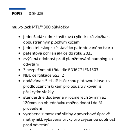
POPIS
DISKUZE
mul-t-lock MTL
™
300 půlvložky
jednořadá sedmistavítková cylindrická vložka s
oboustranným plochým klíčem
jedno teleskopiské stavítko patentovaného tvaru
patentová ochran aklíče do roku 2033
zvýšená odolnost proti planžetování, bumpingu a
odvrtání
3.bezpečnosntí třída dle EN1627 i EN1303,
NBÚ certifikace SS3=2
dodávána s 5-ti klíči s černou platovou hlavou s
prodlouženým krkem pro použití v kování s
překrytím vložky
standardně dodávána v rozměrech 54mm až
120mm, na objednávku možno dodat i delší
provedení
vyrobena z mosazné slitiny v povrchové úpravě
matný nikl, vybavena prvky pro zvýšenou odolnost
proti odvrtání