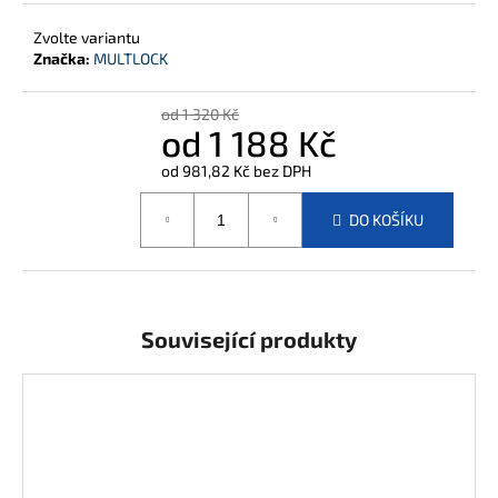
j
e
Zvolte variantu
m
Značka:
MULTLOCK
e
od 1 320 Kč
od
1 188 Kč
od
981,82 Kč
bez DPH
Měrná
cena:
DO KOŠÍKU
Související produkty