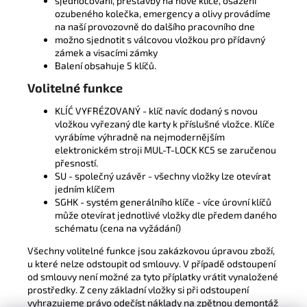
sjednocování, přestavby na nové klíče, osazení
ozubeného kolečka, emergency a olivy provádíme
na naší provozovně do dalšího pracovního dne
možno sjednotit s válcovou vložkou pro přídavný
zámek a visacími zámky
Balení obsahuje 5 klíčů.
Volitelné funkce
KLÍĆ VYFRÉZOVANÝ - klíč navíc dodaný s novou
vložkou vyřezaný dle karty k příslušné vložce. Klíče
vyrábíme výhradně na nejmodernějším
elektronickém stroji MUL-T-LOCK KC5 se zaručenou
přesností.
SU - společný uzávěr - všechny vložky lze otevírat
jedním klíčem
SGHK - systém generálního klíče - více úrovní klíčů
může otevírat jednotlivé vložky dle předem daného
schématu (cena na vyžádání)
Všechny volitelné funkce jsou zakázkovou úpravou zboží,
u které nelze odstoupit od smlouvy. V případě odstoupení
od smlouvy není možné za tyto příplatky vrátit vynaložené
prostředky. Z ceny základní vložky si při odstoupení
vyhrazujeme právo odečíst náklady na zpětnou demontáž