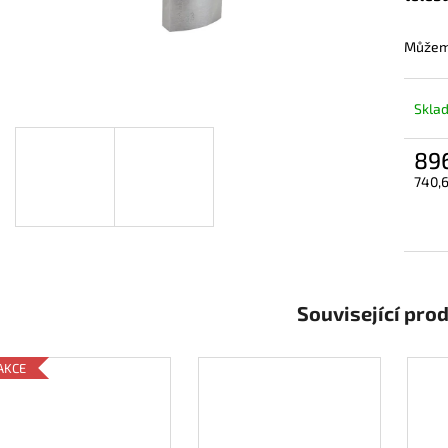
Můžeme
Skla
896
740,6
Měrn
cena:
Související pro
AKCE