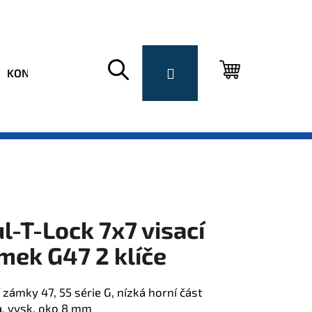
Hledat
Přihlášení
Nákupní
KONTAKT
košík
l-T-Lock 7x7 visací
mek G47 2 klíče
í zámky 47, 55 série G, nízká horní část
a, vysk. oko 8 mm