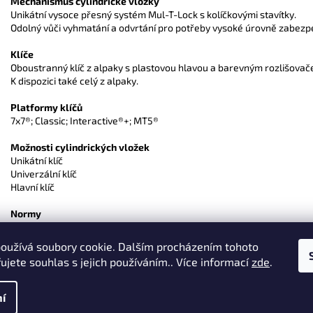
Mechanismus cylindrické vložky
Unikátní vysoce přesný systém Mul-T-Lock s kolíčkovými stavítky.
Odolný vůči vyhmatání a odvrtání pro potřeby vysoké úrovně zabezp
Klíče
Oboustranný klíč z alpaky s plastovou hlavou a barevným rozlišovač
K dispozici také celý z alpaky.
Platformy klíčů
7x7®; Classic; Interactive®+; MT5®
Možnosti cylindrických vložek
Unikátní klíč
Univerzální klíč
Hlavní klíč
Normy
Stupeň zabezpečení CEN 3
oužívá soubory cookie. Dalším procházením tohoto
2 klíče v balení.
ujete souhlas s jejich používáním.. Více informací
zde
.
í
hrazena.
Upravit nastavení cookies