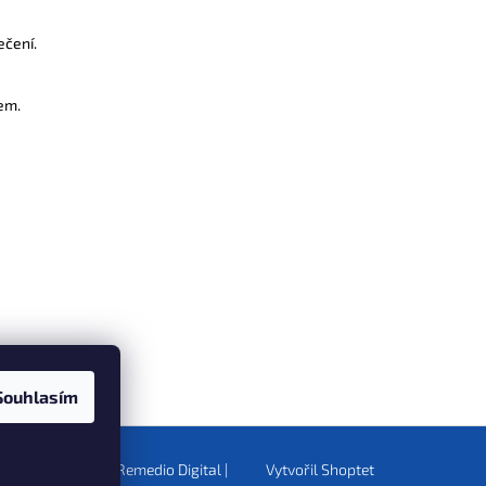
ečení.
em.
Souhlasím
Nakódovalo
Remedio Digital
|
Vytvořil Shoptet