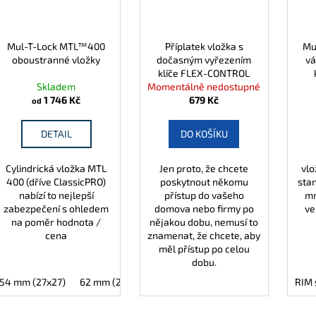
Mul-T-Lock MTL™400
Příplatek vložka s
Mu
oboustranné vložky
dočasným vyřezením
vá
klíče FLEX-CONTROL
Skladem
Momentálně nedostupné
p
1 746 Kč
679 Kč
od
DETAIL
DO KOŠÍKU
Cylindrická vložka MTL
Jen proto, že chcete
vlo
400 (dříve ClassicPRO)
poskytnout někomu
sta
nabízí to nejlepší
přístup do vašeho
mm
zabezpečení s ohledem
domova nebo firmy po
ve
na poměr hodnota /
nějakou dobu, nemusí to
cena
znamenat, že chcete, aby
měl přístup po celou
dobu.
54 mm (27x27)
62 mm (27x35)
62 mm (31x31)
65 mm (30x35)
RIM 