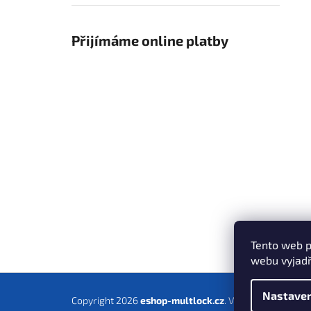
Přijímáme online platby
Tento web p
webu vyjadř
Z
Nastaven
Copyright 2026
eshop-multlock.cz
. Všechna práva vy