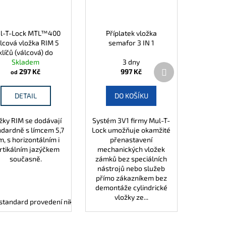
l-T-Lock MTL™400
Příplatek vložka
lcová vložka RIM 5
semafor 3 IN 1
klíčů (válcová) do
řídavného zámku
Skladem
3 dny
Další
297 Kč
997 Kč
od
produkt
DETAIL
DO KOŠÍKU
žky RIM se dodávají
Systém 3V1 firmy Mul-T-
ndardně s límcem 5,7
Lock umožňuje okamžité
, s horizontálním i
přenastavení
rtikálním jazýčkem
mechanických vložek
současně.
zámků bez speciálních
nástrojů nebo služeb
přímo zákazníkem bez
demontáže cylindrické
vložky ze...
standard provedení nikl chrom
66 mm (33x33)
66 mm (31x35)
Límec 8,9 mm pro RIM
67 mm (27x40)
70 mm (30x40)
Límec 12,2