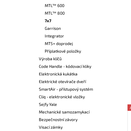
n
MTL™ 600
í
MTL™ 800
p
7x7
a
Garrison
n
Integrator
e
MT5+ doprodej
l
Příplatkové položky
Výroba klíčů
Code Handle - kódovací kliky
Elektronická kukátka
Elektrické otevírače dveří
SmartAir - přístupový systém
Cliq - elektronické vložky
Sejfy Yale
Mechanické samozamykací
Bezpečnostní závory
Visací zámky