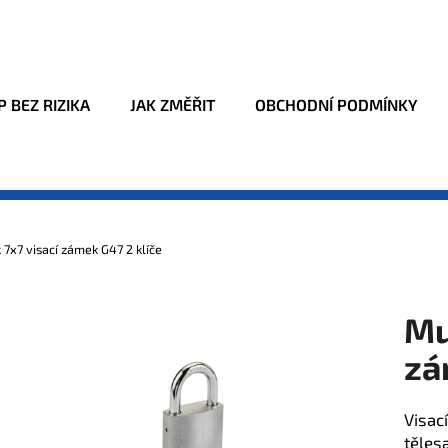
Co potřebujete najít?
 BEZ RIZIKA
JAK ZMĚŘIT
OBCHODNÍ PODMÍNKY
HLEDAT
 7x7 visací zámek G47 2 klíče
Doporučujeme
Mu
zá
Visac
těles