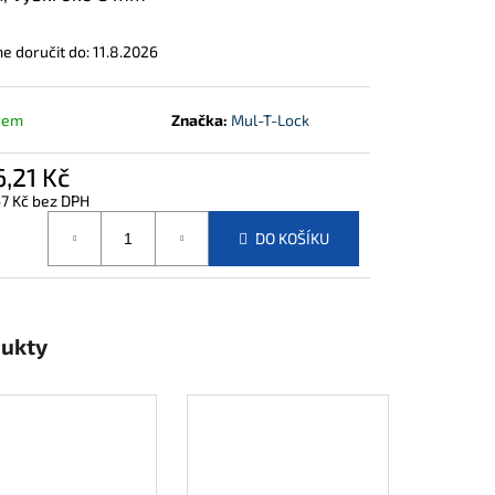
 doručit do:
11.8.2026
dem
Značka:
Mul-T-Lock
,21 Kč
7 Kč bez DPH
á
DO KOŠÍKU
dukty