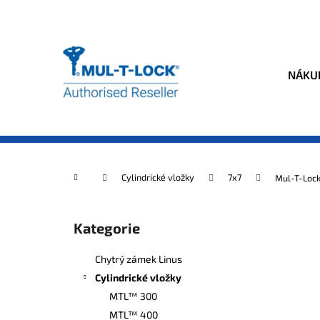
K
Přejít
na
o
obsah
Zpět
Zpět
š
do
do
í
NÁKUP
k
obchodu
obchodu
Domů
Cylindrické vložky
7x7
Mul-T-Lock
P
o
Kategorie
Přeskočit
s
kategorie
t
Chytrý zámek Linus
r
Cylindrické vložky
a
MTL™ 300
n
MTL™ 400