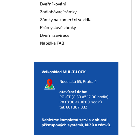
Dveřní kování
Zadlabávací zámky
Zámky na komerční vozidla
Průmyslové zámky
Dveřní zavírače
Nabídka FAB
Velkosklad MUL-T-LOCK
Nuselská 65, Praha 4
otevírací doba:
PO-ČT (8:30 až 17:00 hodin)
PÁ (8:30 až 16:00 hodin)
tel:
601 387 832
Nabízíme kompletní servis v oblasti
přístupových systémů, klíčů a zámků.