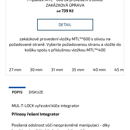
ZAKÁZKOVÁ ÚPRAVA
739 Kč
od
DETAIL
zakázkové provedení vložky MTL™600 s olivou na
požadované straně. Vyberte požadovanou stranu a vložte do
košíku spolu s příslušnou vložkou MTL™400
27 mm
30 mm
31 mm
35 mm
40 mm
45 mm
POPIS
DISKUZE
MUL-T-LOCK vyřezání klíče integrator
Přínosy řešení Integrator
Posílená odolnost vůči neoprávněné manipulaci - díky