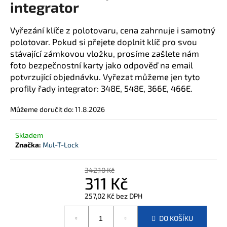
integrator
j
í
Vyřezání klíče z polotovaru, cena zahrnuje i samotný
t
polotovar. Pokud si přejete doplnit klíč pro svou
?
stávající zámkovou vložku, prosíme zašlete nám
foto bezpečnostní karty jako odpověď na email
potvrzující objednávku. Vyřezat můžeme jen tyto
profily řady integrator: 348E, 548E, 366E, 466E.
HLEDAT
Můžeme doručit do:
11.8.2026
Skladem
D
Značka:
Mul-T-Lock
o
p
342,10 Kč
o
311 Kč
r
257,02 Kč bez DPH
u
Měrná
č
cena:
u
DO KOŠÍKU