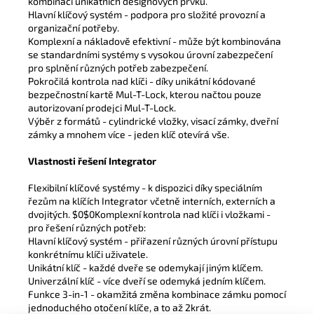
kombinaci unikátních designových prvků.
Hlavní klíčový systém - podpora pro složité provozní a
organizační potřeby.
Komplexní a nákladově efektivní - může být kombinována
se standardními systémy s vysokou úrovní zabezpečení
pro splnění různých potřeb zabezpečení.
Pokročilá kontrola nad klíči - díky unikátní kódované
bezpečnostní kartě Mul-T-Lock, kterou načtou pouze
autorizovaní prodejci Mul-T-Lock.
Výběr z formátů - cylindrické vložky, visací zámky, dveřní
zámky a mnohem více - jeden klíč otevírá vše.
Vlastnosti řešení Integrator
Flexibilní klíčové systémy - k dispozici díky speciálním
řezům na klíčích Integrator včetně interních, externích a
dvojitých. $0$0Komplexní kontrola nad klíči i vložkami -
pro řešení různých potřeb:
Hlavní klíčový systém - přiřazení různých úrovní přístupu
konkrétnímu klíči uživatele.
Unikátní klíč - každé dveře se odemykají jiným klíčem.
Univerzální klíč - více dveří se odemyká jedním klíčem.
Funkce 3-in-1 - okamžitá změna kombinace zámku pomocí
jednoduchého otočení klíče, a to až 2krát.