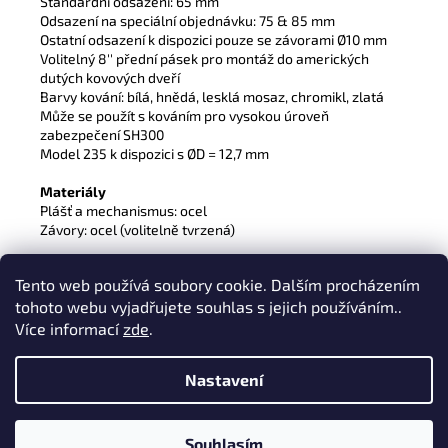
Standardní odsazení: 65 mm
Odsazení na speciální objednávku: 75 & 85 mm
Ostatní odsazení k dispozici pouze se závorami Ø10 mm
Volitelný 8'' přední pásek pro montáž do amerických
dutých kovových dveří
Barvy kování: bílá, hnědá, lesklá mosaz, chromikl, zlatá
Může se použít s kováním pro vysokou úroveň
zabezpečení SH300
Model 235 k dispozici s ØD = 12,7 mm
Materiály
Plášť a mechanismus: ocel
Závory: ocel (volitelně tvrzená)
Normy
Tento web používá soubory cookie. Dalším procházením
Technické specifikace ISI 196; EN12209
tohoto webu vyjadřujete souhlas s jejich používáním..
Zámky jsou určeny v kombinaci se zámkovou vložkou s 10-
Více informací
zde
.
zubým ozubeným kolem.
Nastavení
Z
Nakódovalo
Remedio Digital
|
Vytvořil Shoptet
á
Copyright 2026
eshop-multlock.cz
. Všechna práva vyhrazena.
Souhlasím