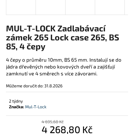
j
í
t
MUL-T-LOCK Zadlabávací
?
zámek 265 Lock case 265, BS
85, 4 čepy
HLEDAT
4 čepy o průměru 10mm, BS 65 mm. Instalují se do
jádra dřevěných nebo kovových dveří a zajišťují
zamknutí ve 4 směrech s více závorami.
D
Můžeme doručit do:
31.8.2026
o
p
2 týdny
o
Značka:
Mul-T-Lock
r
u
4 695,68 Kč
č
4 268,80 Kč
u