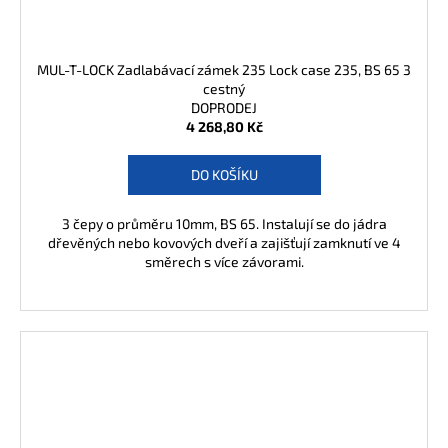
MUL-T-LOCK Zadlabávací zámek 235 Lock case 235, BS 65 3
cestný
DOPRODEJ
4 268,80 Kč
DO KOŠÍKU
3 čepy o průměru 10mm, BS 65. Instalují se do jádra
dřevěných nebo kovových dveří a zajišťují zamknutí ve 4
směrech s více závorami.