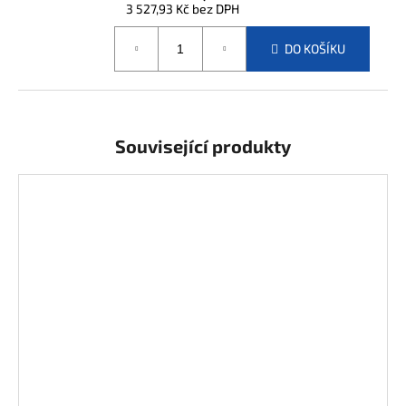
j
3 527,93 Kč bez DPH
e
Měrná
cena:
m
DO KOŠÍKU
e
Související produkty