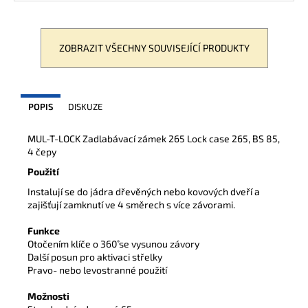
ZOBRAZIT VŠECHNY SOUVISEJÍCÍ PRODUKTY
POPIS
DISKUZE
MUL-T-LOCK Zadlabávací zámek 265 Lock case 265, BS 85,
4 čepy
Použití
Instalují se do jádra dřevěných nebo kovových dveří a
zajišťují zamknutí ve 4 směrech s více závorami.
Funkce
Otočením klíče o 360˚ se vysunou závory
Další posun pro aktivaci střelky
Pravo- nebo levostranné použití
Možnosti