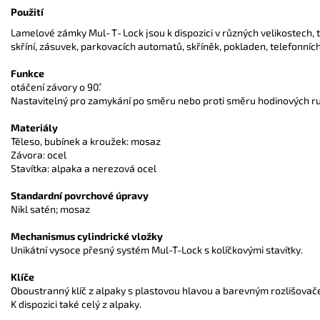
Použití
Lamelové zámky Mul‑T‑Lock jsou k dispozici v různých velikostech, t
skříní, zásuvek, parkovacích automatů, skříněk, pokladen, telefonníc
Funkce
otáčení závory o 90˚.
Nastavitelný pro zamykání po směru nebo proti směru hodinových r
Materiály
Těleso, bubínek a kroužek: mosaz
Závora: ocel
Stavítka: alpaka a nerezová ocel
Standardní povrchové úpravy
Nikl satén; mosaz
Mechanismus cylindrické vložky
Unikátní vysoce přesný systém Mul-T-Lock s kolíčkovými stavítky.
Klíče
Oboustranný klíč z alpaky s plastovou hlavou a barevným rozlišovač
K dispozici také celý z alpaky.