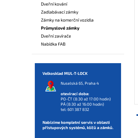
Dveřní kování
Zadlabávací zámky
Zámky na komerční vozidla
Průmyslové zámky
Dveřní zavírače
Nabídka FAB
Velkosklad MUL-T-LOCK
Nuselská 65, Praha 4
otevírací doba:
PO-ČT (8:30 až 17:00 hodin)
PÁ (8:30 až 16:00 hodin)
tel:
601 387 832
Nabízíme kompletní servis v oblasti
přístupových systémů, klíčů a zámků.