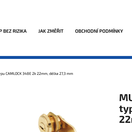
Co potřebujete najít?
 BEZ RIZIKA
JAK ZMĚŘIT
OBCHODNÍ PODMÍNKY
HLEDAT
ypu CAMLOCK 348E 2k 22mm, délka 27,3 mm
Doporučujeme
MU
ty
22