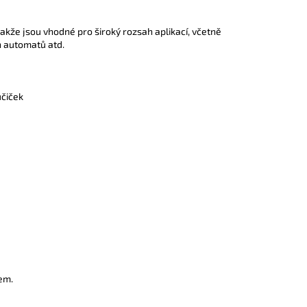
akže jsou vhodné pro široký rozsah aplikací, včetně
h automatů atd.
učiček
em.