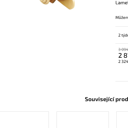
Lamel
Můžeme
2 týd
3 094
2 8
2 324
Měrn
cena:
Související pro