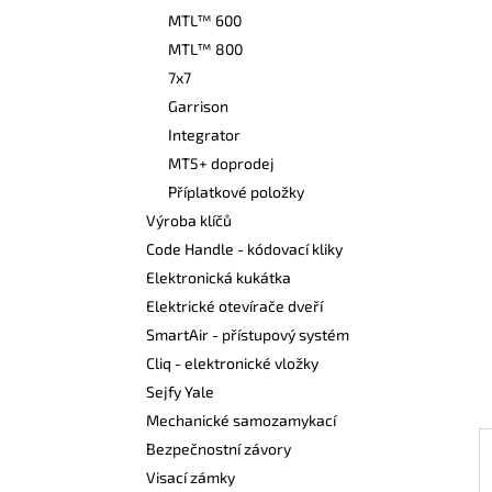
n
MTL™ 600
í
MTL™ 800
p
7x7
a
Garrison
n
Integrator
e
MT5+ doprodej
l
Příplatkové položky
Výroba klíčů
Code Handle - kódovací kliky
Elektronická kukátka
Elektrické otevírače dveří
SmartAir - přístupový systém
Cliq - elektronické vložky
Sejfy Yale
Mechanické samozamykací
Bezpečnostní závory
Visací zámky