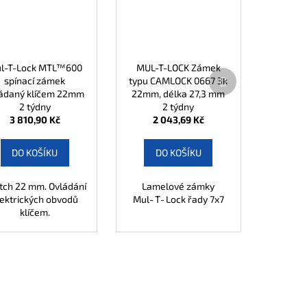
l-T-Lock MTL™600
MUL-T-LOCK Zámek
Další
spínací zámek
typu CAMLOCK 0667 3k
produkt
ádaný klíčem 22mm
22mm, délka 27,3 mm
2 týdny
2 klíče
2 týdny
3 810,90 Kč
2 043,69 Kč
DO KOŠÍKU
DO KOŠÍKU
tch 22 mm. Ovládání
Lamelové zámky
lektrických obvodů
Mul‑T‑Lock řady 7x7
klíčem.