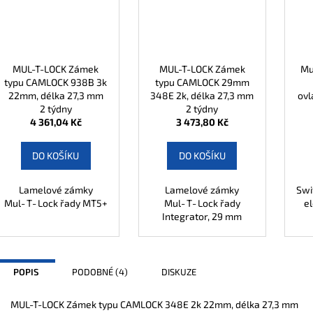
MUL-T-LOCK Zámek
MUL-T-LOCK Zámek
Mu
typu CAMLOCK 938B 3k
typu CAMLOCK 29mm
22mm, délka 27,3 mm
348E 2k, délka 27,3 mm
ovl
2 týdny
2 týdny
4 361,04 Kč
3 473,80 Kč
DO KOŠÍKU
DO KOŠÍKU
Lamelové zámky
Lamelové zámky
Swi
Mul‑T‑Lock řady MT5+
Mul‑T‑Lock řady
e
Integrator, 29 mm
POPIS
PODOBNÉ (4)
DISKUZE
MUL-T-LOCK Zámek typu CAMLOCK 348E 2k 22mm, délka 27,3 mm