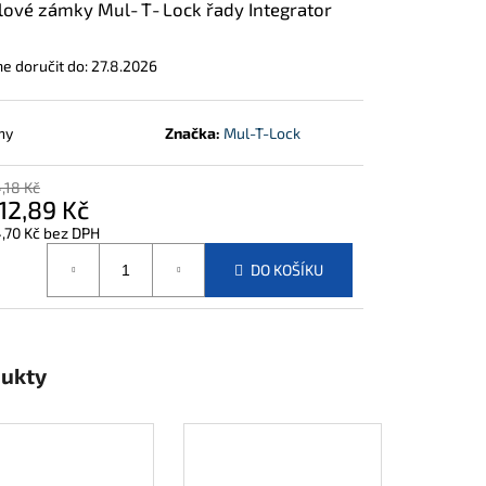
ové zámky Mul‑T‑Lock řady Integrator
 doručit do:
27.8.2026
ny
Značka:
Mul-T-Lock
,18 Kč
12,89 Kč
,70 Kč bez DPH
á
DO KOŠÍKU
dukty