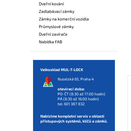
Dveřní kování
Zadlabávací zámky
Zámky na komerční vozidla
Průmyslové zámky
Dveřní zavírače
Nabídka FAB
Velkosklad MUL-T-LOCK
Nuselská 65, Praha 4
otevírací doba:
PO-ČT (8:30 až 17:00 hodin)
PÁ (8:30 až 16:00 hodin)
tel:
601 387 832
Nabízíme kompletní servis v oblasti
přístupových systémů, klíčů a zámků.