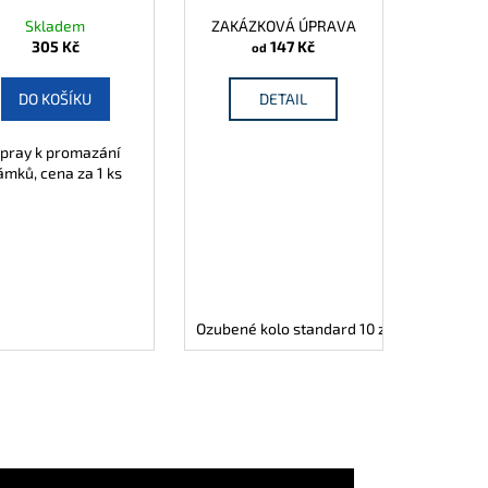
Skladem
ZAKÁZKOVÁ ÚPRAVA
305 Kč
147 Kč
od
DO KOŠÍKU
DETAIL
pray k promazání
ámků, cena za 1 ks
40 mm
45 mm
50 mm
Ozubené kolo standard 10 zubů
55 mm
60 mm
65 mm
70 mm
Ozubené