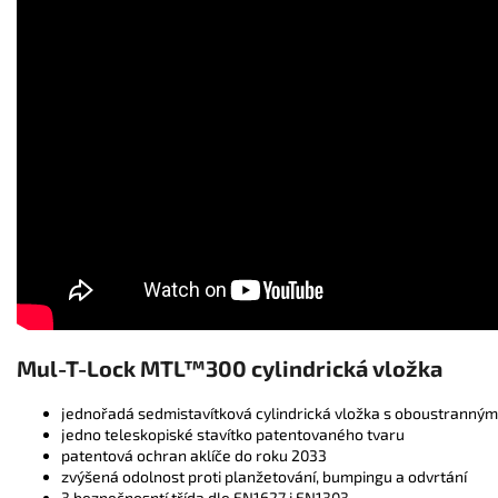
Mul-T-Lock MTL
™
300 cylindrická vložka
jednořadá sedmistavítková cylindrická vložka s oboustranný
jedno teleskopiské stavítko patentovaného tvaru
patentová ochran aklíče do roku 2033
zvýšená odolnost proti planžetování, bumpingu a odvrtání
3.bezpečnosntí třída dle EN1627 i EN1303,