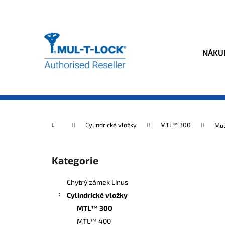
K
Přejít
na
o
obsah
Zpět
Zpět
š
do
do
í
NÁKUP
k
obchodu
obchodu
Domů
Cylindrické vložky
MTL™ 300
Mul
P
o
Kategorie
Přeskočit
s
kategorie
t
Chytrý zámek Linus
r
Cylindrické vložky
a
MTL™ 300
n
MTL™ 400