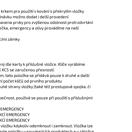
krkem pro použití v kování s překrytím vložky
ávku možno dodat i delší provedení
bavena prvky pro zvýšenou odolnost proti odvrtání
ečka, emergency a olivy provádíme na naší
acími zámky
 dle karty k příslušné vložce. Klíče vyrábíme
 KC5 se zaručenou přesností.
em, tato položka se přidává pouze k druhé a další
í počet klíčů od prvního produktu
hé strany vložky (také též prostupová spojka, či
ečnost, používá se pouze při použití s příslušnými
cí EMERGENCY
UNKCÍ EMERGENCY
UNKCÍ EMERGENCY
ze vložku kdykoliv odemknout i zamknout. Vložka lze
erte položku v souvisejících produktech a v záložce