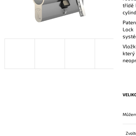
třídě
cylin
Paten
Lock 
systé
Vložk
kter
neop
VELIK
Můžeme
Zvolt