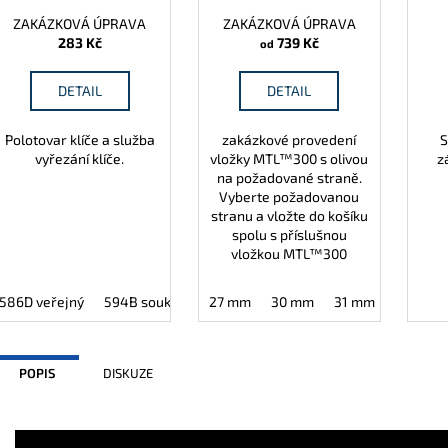
ZAKÁZKOVÁ ÚPRAVA
ZAKÁZKOVÁ ÚPRAVA
283 Kč
739 Kč
od
DETAIL
DETAIL
Polotovar klíče a služba
zakázkové provedení
S
vyřezání klíče.
vložky MTL™300 s olivou
z
na požadované straně.
Vyberte požadovanou
stranu a vložte do košíku
spolu s příslušnou
vložkou MTL™300
586D veřejný
594B soukromý
27 mm
30 mm
31 mm
35 mm
POPIS
DISKUZE