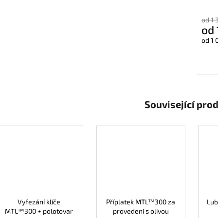
od 1 
od
od
1 
Měrn
cena:
Související pro
Vyřezání klíče
Příplatek MTL™300 za
Lub
MTL™300 + polotovar
provedení s olivou