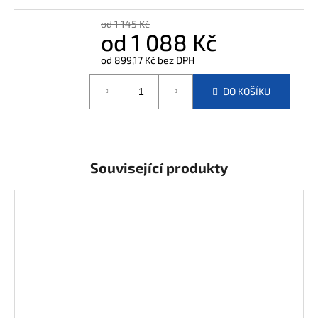
j
e
od 1 145 Kč
od
1 088 Kč
m
e
od
899,17 Kč
bez DPH
Měrná
cena:
DO KOŠÍKU
Související produkty