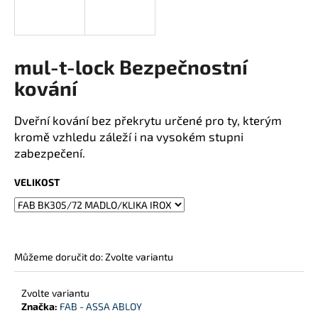
j
í
t
mul-t-lock Bezpečnostní
?
kování
Dveřní kování bez překrytu určené pro ty, kterým
HLEDAT
kromě vzhledu záleží i na vysokém stupni
zabezpečení.
VELIKOST
D
o
p
o
Můžeme doručit do:
Zvolte variantu
r
u
č
Zvolte variantu
u
Značka:
FAB - ASSA ABLOY