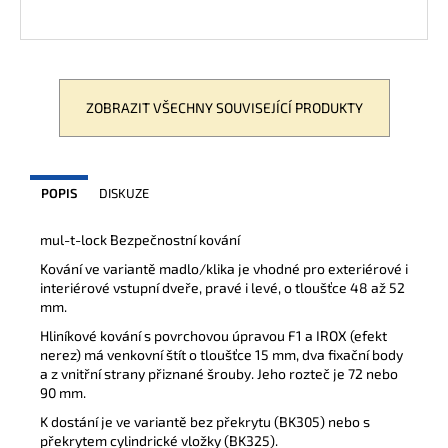
ZOBRAZIT VŠECHNY SOUVISEJÍCÍ PRODUKTY
POPIS
DISKUZE
mul-t-lock Bezpečnostní kování
Kování ve variantě madlo/klika je vhodné pro exteriérové i
interiérové vstupní dveře, pravé i levé, o tloušťce 48 až 52
mm.
Hliníkové kování s povrchovou úpravou F1 a IROX (efekt
nerez) má venkovní štít o tloušťce 15 mm, dva fixační body
a z vnitřní strany přiznané šrouby. Jeho rozteč je 72 nebo
90 mm.
K dostání je ve variantě bez překrytu (BK305) nebo s
překrytem cylindrické vložky (BK325).