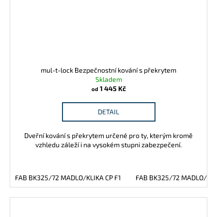
mul-t-lock Bezpečnostní kování s překrytem
Skladem
1 445 Kč
od
DETAIL
Dveřní kování s překrytem určené pro ty, kterým kromě
vzhledu záleží i na vysokém stupni zabezpečení.
FAB BK325/72 MADLO/KLIKA CP F1
FAB BK325/72 MADLO/KL 