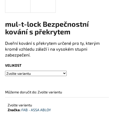
j
í
t
mul-t-lock Bezpečnostní
?
kování s překrytem
Dveřní kování s překrytem určené pro ty, kterým
HLEDAT
kromě vzhledu záleží i na vysokém stupni
zabezpečení.
VELIKOST
D
o
p
o
Můžeme doručit do:
Zvolte variantu
r
u
č
Zvolte variantu
u
Značka:
FAB - ASSA ABLOY