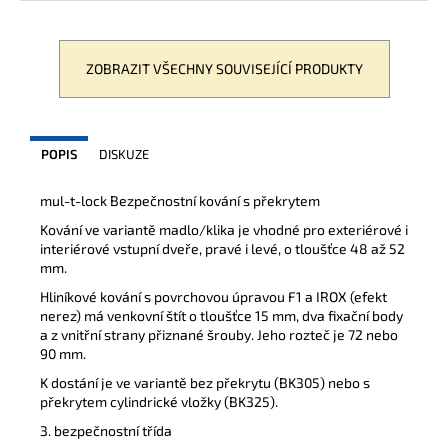
ZOBRAZIT VŠECHNY SOUVISEJÍCÍ PRODUKTY
POPIS
DISKUZE
mul-t-lock Bezpečnostní kování s překrytem
Kování ve variantě madlo/klika je vhodné pro exteriérové i
interiérové vstupní dveře, pravé i levé, o tloušťce 48 až 52
mm.
Hliníkové kování s povrchovou úpravou F1 a IROX (efekt
nerez) má venkovní štít o tloušťce 15 mm, dva fixační body
a z vnitřní strany přiznané šrouby. Jeho rozteč je 72 nebo
90 mm.
K dostání je ve variantě bez překrytu (BK305) nebo s
překrytem cylindrické vložky (BK325).
3. bezpečnostní třída