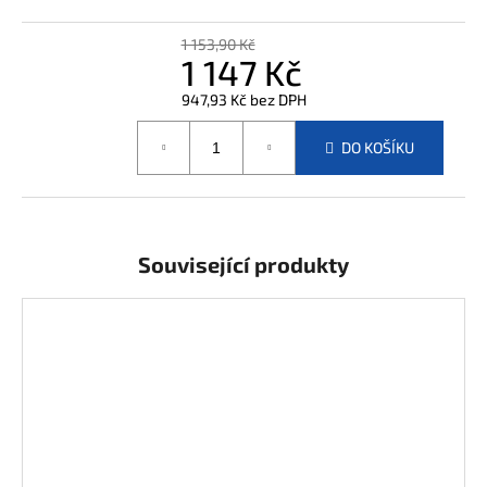
j
e
1 153,90 Kč
m
1 147 Kč
e
947,93 Kč bez DPH
Měrná
cena:
DO KOŠÍKU
Související produkty