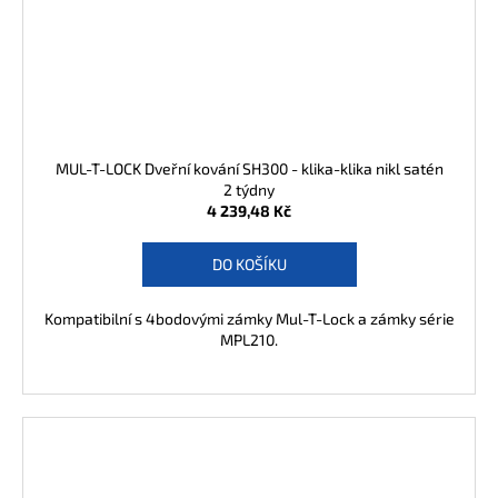
MUL-T-LOCK Dveřní kování SH300 - klika-klika nikl satén
2 týdny
4 239,48 Kč
DO KOŠÍKU
Kompatibilní s 4bodovými zámky Mul-T-Lock a zámky série
MPL210.