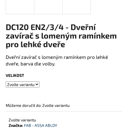
j
í
t
DC120 EN2/3/4 - Dveřní
?
zavírač s lomeným ramínkem
pro lehké dveře
HLEDAT
Dveřní zavírač s lomeným ramínkem pro lehké
dveře, barva dle volby.
VELIKOST
D
o
p
o
r
Můžeme doručit do:
Zvolte variantu
u
č
Zvolte variantu
u
Značka:
FAB - ASSA ABLOY