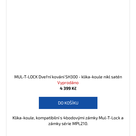
MUL-T-LOCK Dveřní kování SH300 - klika-koule nikl satén
Vyprodáno
4 399 Kč
DO KOŠÍKU
Klika-koule, kompatibilní s 4bodovými zámky Mul-T-Lock a
zámky série MPL210.