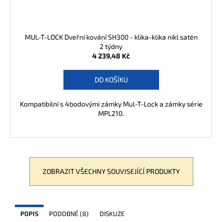
MUL-T-LOCK Dveřní kování SH300 - klika-klika nikl satén
2 týdny
4 239,48 Kč
DO KOŠÍKU
Kompatibilní s 4bodovými zámky Mul-T-Lock a zámky série
MPL210.
ZOBRAZIT VŠECHNY SOUVISEJÍCÍ PRODUKTY
POPIS
PODOBNÉ (8)
DISKUZE