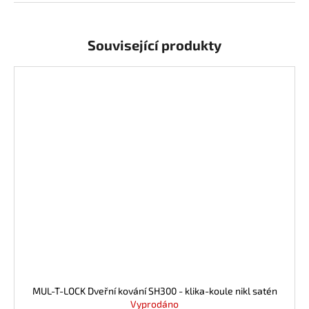
j
e
m
Související produkty
e
MUL-T-LOCK Dveřní kování SH300 - klika-koule nikl satén
Vyprodáno