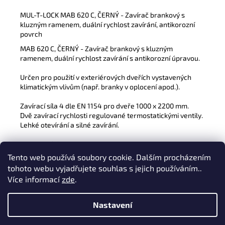
MUL-T-LOCK MAB 620 C, ČERNÝ - Zavírač brankový s
kluzným ramenem, duální rychlost zavírání, antikorozní
povrch
MAB 620 C, ČERNÝ - Zavírač brankový s kluzným
ramenem, duální rychlost zavírání s antikorozní úpravou.
Určen pro použití v exteriérových dveřích vystavených
klimatickým vlivům (např. branky v oplocení apod.).
Zavírací síla 4 dle EN 1154 pro dveře 1000 x 2200 mm.
Dvě zavírací rychlosti regulované termostatickými ventily.
Lehké otevírání a silné zavírání.
Povrchová úprava:
Černý lak, antikorozně úpraveno.
Tento web používá soubory cookie. Dalším procházením
tohoto webu vyjadřujete souhlas s jejich používáním..
Samostatně dodávané příslušenství:
Více informací
zde
.
AC 272 – podkladový plech
Nastavení
Z
Nakódovalo
Remedio Digital
|
Vytvořil Shoptet