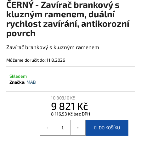
ČERNÝ - Zavírač brankový s
j
kluzným ramenem, duální
í
t
rychlost zavírání, antikorozní
?
povrch
Zavírač brankový s kluzným ramenem
HLEDAT
Můžeme doručit do:
11.8.2026
Skladem
Značka:
MAB
D
o
10 803,10 Kč
p
9 821 Kč
o
8 116,53 Kč bez DPH
r
Měrná
u
cena:
DO KOŠÍKU
č
u