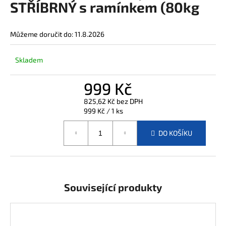
STŘÍBRNÝ s ramínkem (80kg
j
í
t
Můžeme doručit do:
11.8.2026
?
Skladem
999 Kč
HLEDAT
825,62 Kč bez DPH
Měrná
999 Kč / 1 ks
cena:
DO KOŠÍKU
D
o
p
o
r
Související produkty
u
č
u