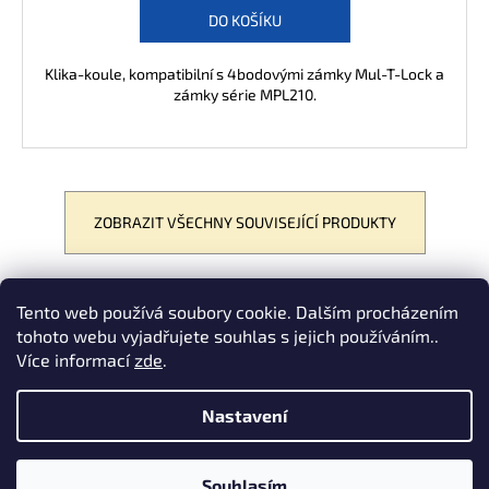
DO KOŠÍKU
Klika-koule, kompatibilní s 4bodovými zámky Mul-T-Lock a
zámky série MPL210.
ZOBRAZIT VŠECHNY SOUVISEJÍCÍ PRODUKTY
Tento web používá soubory cookie. Dalším procházením
POPIS
PODOBNÉ (8)
DISKUZE
tohoto webu vyjadřujete souhlas s jejich používáním..
Více informací
zde
.
Zavírač SMART s krytem STŘÍBRNÝ s ramínkem (80kg
Nastavení
Z
Nakódovalo
Remedio Digital
|
Vytvořil Shoptet
á
Copyright 2026
eshop-multlock.cz
. Všechna práva vyhrazena.
Souhlasím