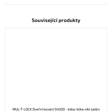
j
e
m
e
Související produkty
MUL-T-LOCK Dveřní kování SH300 - klika-klika nikl satén