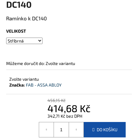
DC140
j
í
Ramínko k DC140
t
?
VELIKOST
HLEDAT
Můžeme doručit do:
Zvolte variantu
Zvolte variantu
Značka:
FAB - ASSA ABLOY
D
o
p
456,15 Kč
414,68 Kč
o
r
342,71 Kč bez DPH
u
Měrná
č
cena:
DO KOŠÍKU
u