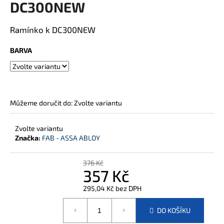
DC300NEW
j
í
Ramínko k DC300NEW
t
?
BARVA
HLEDAT
Můžeme doručit do:
Zvolte variantu
Zvolte variantu
Značka:
FAB - ASSA ABLOY
D
o
p
376 Kč
357 Kč
o
r
295,04 Kč bez DPH
u
Měrná
č
cena:
DO KOŠÍKU
u