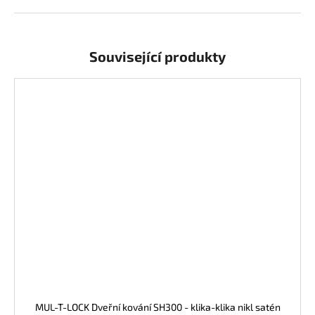
j
e
m
e
Související produkty
MUL-T-LOCK Dveřní kování SH300 - klika-klika nikl satén